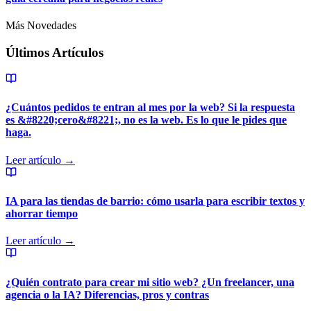
Más Novedades
Últimos Artículos
¿Cuántos pedidos te entran al mes por la web? Si la respuesta
es &#8220;cero&#8221;, no es la web. Es lo que le pides que
haga.
Leer artículo →
IA para las tiendas de barrio: cómo usarla para escribir textos y
ahorrar tiempo
Leer artículo →
¿Quién contrato para crear mi sitio web? ¿Un freelancer, una
agencia o la IA? Diferencias, pros y contras